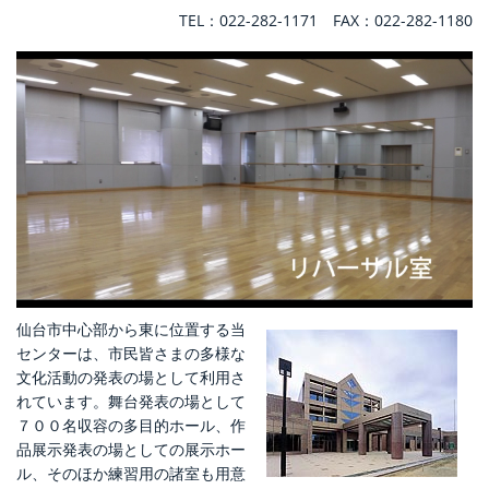
TEL：022-282-1171 FAX：022-282-1180
利用案内
施設使用料
舞台設備使用料
照明設備使用料
音響・映像設備使用料
附帯設備使用料
ステージプラン別パック料金（概算）
仙台市中心部から東に位置する当
センターは、市民皆さまの多様な
施設使用料 市民センター
文化活動の発表の場として利用さ
れています。舞台発表の場として
施設平面図
７００名収容の多目的ホール、作
品展示発表の場としての展示ホー
客席図面
ル、そのほか練習用の諸室も用意