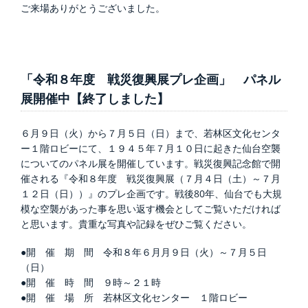
ご来場ありがとうございました。
「令和８年度 戦災復興展プレ企画」 パネル
展開催中【終了しました】
６月９日（火）から７月５日（日）まで、若林区文化センタ
ー１階ロビーにて、１９４５年７月１０日に起きた仙台空襲
についてのパネル展を開催しています。戦災復興記念館で開
催される『令和８年度 戦災復興展（７月４日（土）～７月
１２日（日））』のプレ企画です。戦後80年、仙台でも大規
模な空襲があった事を思い返す機会としてご覧いただければ
と思います。貴重な写真や記録をぜひご覧ください。
●開 催 期 間 令和８年６月月９日（火）～７月５日
（日）
●開 催 時 間 ９時～２１時
●開 催 場 所 若林区文化センター １階ロビー