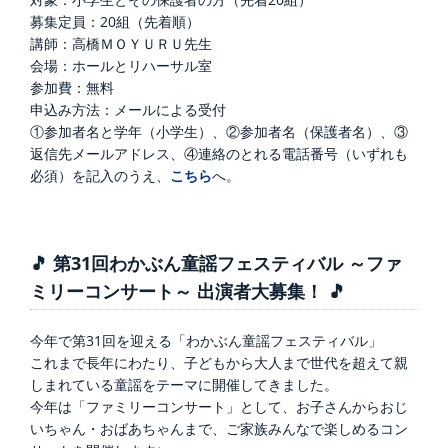
募集定員：20組（先着順）
講師：高橋ＭＯＹＵＲＵ先生
会場：ホールとリハーサル室
参加費：無料
申込み方法：メールによる受付
①参加者名と学年（小学生）、②参加者名（保護者名）、③
返信先メールアドレス、④連絡のとれる電話番号（いずれも
必須）を記入のうえ、
こちら
へ。
🎵 第31回わかぶん童謡フェスティバル ～ファ
ミリーコンサート～ 出演者大募集！ 🎵
今年で第31回を迎える「わかぶん童謡フェスティバル」
これまで長年にわたり、子どもから大人まで世代を超えて親
しまれている童謡をテーマに開催してきました。
今年は「ファミリーコンサート」として、お子さんからおじ
いちゃん・おばあちゃんまで、ご家族みんなで楽しめるコン